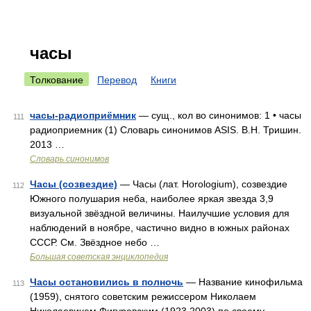
часы
Толкование
Перевод
Книги
часы-радиоприёмник
— сущ., кол во синонимов: 1 • часы
111
радиоприемник (1) Словарь синонимов ASIS. В.Н. Тришин.
2013 …
Словарь синонимов
Часы (созвездие)
— Часы (лат. Horologium), созвездие
112
Южного полушария неба, наиболее яркая звезда 3,9
визуальной звёздной величины. Наилучшие условия для
наблюдений в ноябре, частично видно в южных районах
СССР. См. Звёздное небо …
Большая советская энциклопедия
Часы остановились в полночь
— Название кинофильма
113
(1959), снятого советским режиссером Николаем