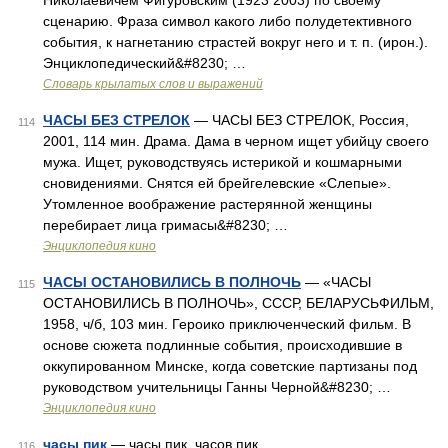
Николаевичем Фигуровским (1923 2003) по своему
сценарию. Фраза символ какого либо полудетективного
события, к нагнетанию страстей вокруг него и т. п. (ирон.).
Энциклопедический&#8230; …
Словарь крылатых слов и выражений
ЧАСЫ БЕЗ СТРЕЛОК
— ЧАСЫ БЕЗ СТРЕЛОК, Россия,
114
2001, 114 мин. Драма. Дама в черном ищет убийцу своего
мужа. Ищет, руководствуясь истерикой и кошмарными
сновидениями. Снятся ей брейгелевские «Слепые».
Утомленное воображение растерянной женщины
перебирает лица гримасы&#8230; …
Энциклопедия кино
ЧАСЫ ОСТАНОВИЛИСЬ В ПОЛНОЧЬ
— «ЧАСЫ
115
ОСТАНОВИЛИСЬ В ПОЛНОЧЬ», СССР, БЕЛАРУСЬФИЛЬМ,
1958, ч/б, 103 мин. Героико приключенческий фильм. В
основе сюжета подлинные события, происходившие в
оккупированном Минске, когда советские партизаны под
руководством учительницы Ганны Черной&#8230; …
Энциклопедия кино
часы пик
— часы пик, часов пик …
116