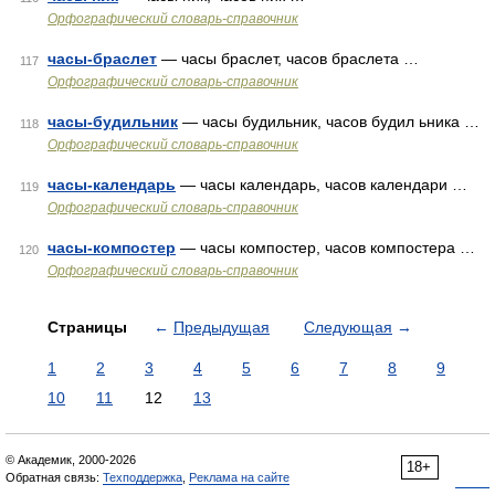
Орфографический словарь-справочник
часы-браслет
— часы браслет, часов браслета …
117
Орфографический словарь-справочник
часы-будильник
— часы будильник, часов будил ьника …
118
Орфографический словарь-справочник
часы-календарь
— часы календарь, часов календари …
119
Орфографический словарь-справочник
часы-компостер
— часы компостер, часов компостера …
120
Орфографический словарь-справочник
Страницы
←
Предыдущая
Следующая
→
1
2
3
4
5
6
7
8
9
10
11
12
13
© Академик, 2000-2026
18+
Обратная связь:
Техподдержка
,
Реклама на сайте